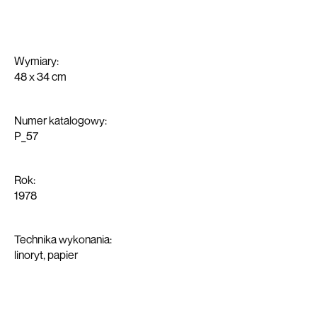
o kolekcji
napisali o nas
Wymiary:
kontakt
48 x 34 cm
Numer katalogowy:
P_57
Rok:
1978
Technika wykonania:
linoryt, papier