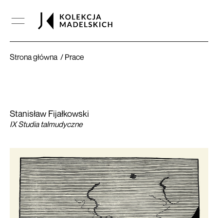
IX Studia talmudyczne
Strona główna
Prace
Stanisław Fijałkowski
IX Studia talmudyczne