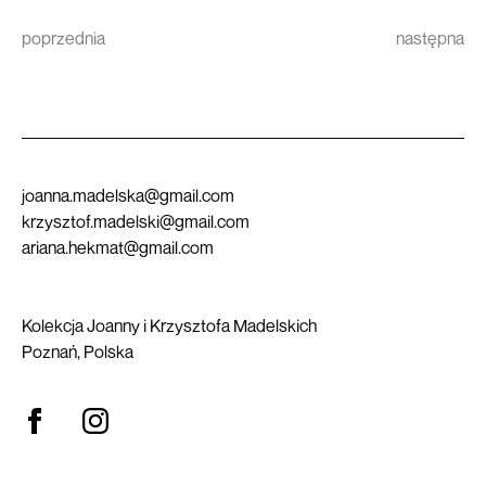
poprzednia
następna
joanna.madelska@gmail.com
krzysztof.madelski@gmail.com
ariana.hekmat@gmail.com
Kolekcja Joanny i Krzysztofa Madelskich
Poznań, Polska
Otwiera link w nowej karcie
Otwiera link w nowej karcie
Otwiera link w nowej karcie
Otwiera link w nowej karcie