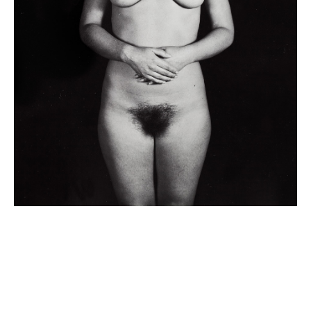
Work
News
Exhibitions
About
Media