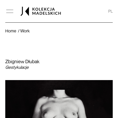
PL
Gestykulacje
Home
Work
Zbigniew Dłubak
Gestykulacje